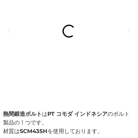
熱間鍛造ボルト
は
PT コモダ インドネシア
のボルト
製品の 1 つです。
材質は
SCM435H
を使用しております。