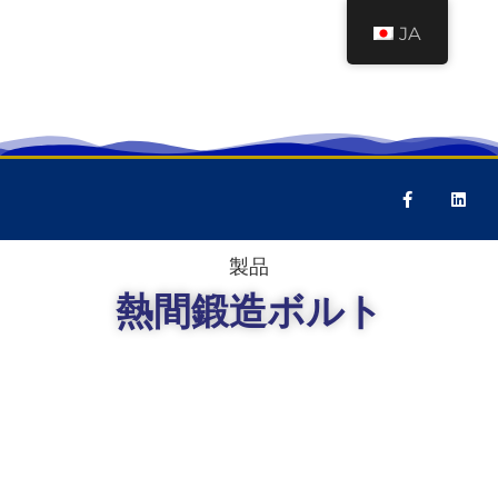
JA
製品
熱間鍛造ボルト