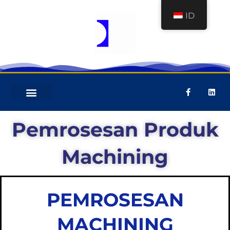
ID
COMPANY PROFILE
PERALATAN MEKANIS
Pemrosesan Produk
Machining
PEMROSESAN
MACHINING